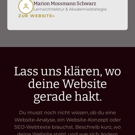
Marion Mossmann Schwarz
Lernarchitektur & Akademiestrategie
ZUR WEBSITE
»
Lass uns klären, wo
deine Website
gerade hakt.
Du musst noch nicht wissen, ob du eine
Website-Analyse, ein Website-Konzept oder
SEO-Webtexte brauchst. Beschreib kurz, wo
deine Website steht und was sich ändern