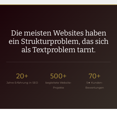
Die meisten Websites haben
ein Strukturproblem, das sich
als Textproblem tarnt.
20+
500+
70+
Jahre Erfahrung in SEO
begleitete Website-
5★ Kunden-
Projekte
Bewertungen